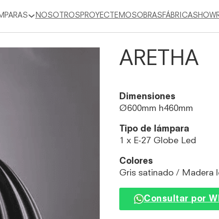
MPARAS
NOSOTROS
PROYECTEMOS
OBRAS
FÁBRICA
SHOW
ARETHA
Dimensiones
Ø600mm h460mm
Tipo de lámpara
1 x E-27 Globe Led
Colores
Gris satinado / Madera 
Consultar por 