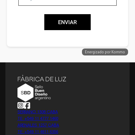
Follow us on Instagram
Follow us on Facebook
SERRANO 1308 CABA
TE: +549 11 4777 1460
ARENALES 1237 CABA
TE: +549 11 4811 6356