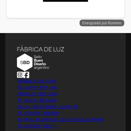
Follow us on Instagram
Follow us on Facebook
SERRANO 1308 CABA
TE: +549 11 4777 1460
ARENALES 1237 CABA
TE: +549 11 4811 6356
SALTA 1355 ROSARIO- SANTA FE
TE: +549 0341 424 0280
ACHAVAL RODRIGUEZ 200 CORDOBA CAPITAL
TE: +549 0351 460 2111