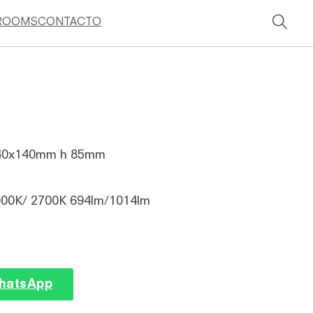
ROOMS
CONTACTO
40x140mm h 85mm
000K/ 2700K 694lm/1014lm
WhatsApp