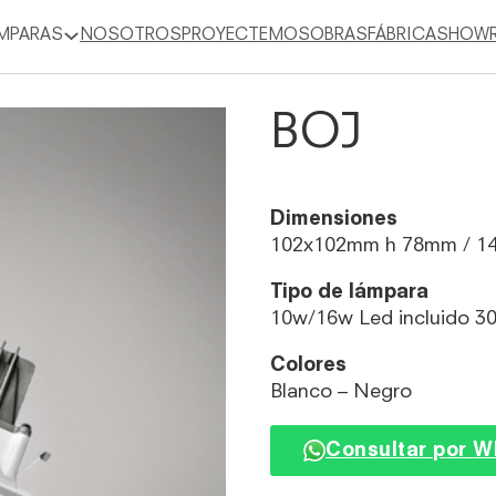
MPARAS
NOSOTROS
PROYECTEMOS
OBRAS
FÁBRICA
SHOW
BOJ
Dimensiones
102x102mm h 78mm / 1
Tipo de lámpara
10w/16w Led incluido 3
Colores
Blanco – Negro
Consultar por 