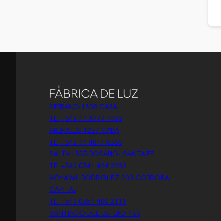
SERRANO 1308 CABA
TE: +549 11 4777 1460
ARENALES 1237 CABA
TE: +549 11 4811 6356
SALTA 1355 ROSARIO- SANTA FE
TE: +549 0341 424 0280
ACHAVAL RODRIGUEZ 200 CORDOBA
CAPITAL
TE: +549 0351 460 2111
SANTIAGO DEL ESTERO 436