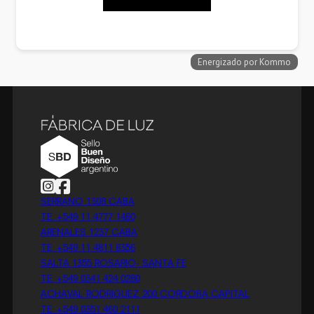
Follow us on Instagram
Follow us on Facebook
SERRANO 1308 CABA
TE: +549 11 4777 1460
ARENALES 1237 CABA
TE: +549 11 4811 6356
SALTA 1355 ROSARIO- SANTA FE
TE: +549 0341 424 0280
ACHAVAL RODRIGUEZ 200 CORDOBA CAPITAL
TE: +549 0351 460 2111