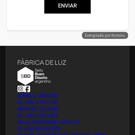
Follow us on Instagram
Follow us on Facebook
SERRANO 1308 CABA
TE: +549 11 4777 1460
ARENALES 1237 CABA
TE: +549 11 4811 6356
SALTA 1355 ROSARIO- SANTA FE
TE: +549 0341 424 0280