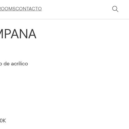
ROOMS
CONTACTO
MPANA
o de acrílico
00K