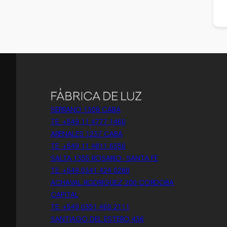
SERRANO 1308 CABA
TE: +549 11 4777 1460
ARENALES 1237 CABA
TE: +549 11 4811 6356
SALTA 1355 ROSARIO- SANTA FE
TE: +549 0341 424 0280
ACHAVAL RODRIGUEZ 200 CORDOBA
CAPITAL
TE: +549 0351 460 2111
SANTIAGO DEL ESTERO 436