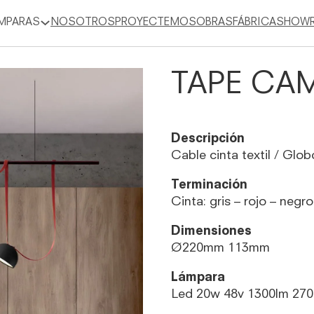
MPARAS
NOSOTROS
PROYECTEMOS
OBRAS
FÁBRICA
SHOW
TAPE CA
Descripción
Cable cinta textil / Glob
Terminación
Cinta: gris – rojo – negro
Dimensiones
Ø220mm 113mm
Lámpara
Led 20w 48v 1300lm 27