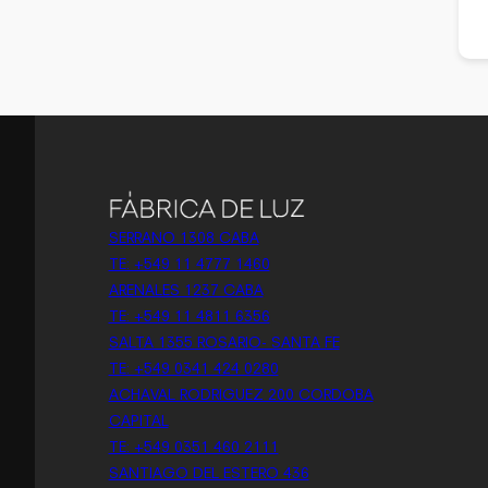
SERRANO 1308 CABA
TE: +549 11 4777 1460
ARENALES 1237 CABA
TE: +549 11 4811 6356
SALTA 1355 ROSARIO- SANTA FE
TE: +549 0341 424 0280
ACHAVAL RODRIGUEZ 200 CORDOBA
CAPITAL
TE: +549 0351 460 2111
SANTIAGO DEL ESTERO 436