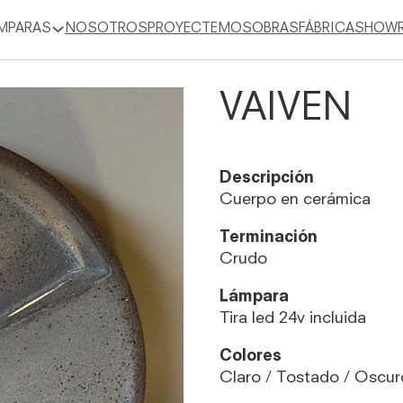
MPARAS
NOSOTROS
PROYECTEMOS
OBRAS
FÁBRICA
SHOW
VAIVEN
Descripción
Cuerpo en cerámica
Terminación
Crudo
Lámpara
Tira led 24v incluida
Colores
Claro / Tostado / Oscur